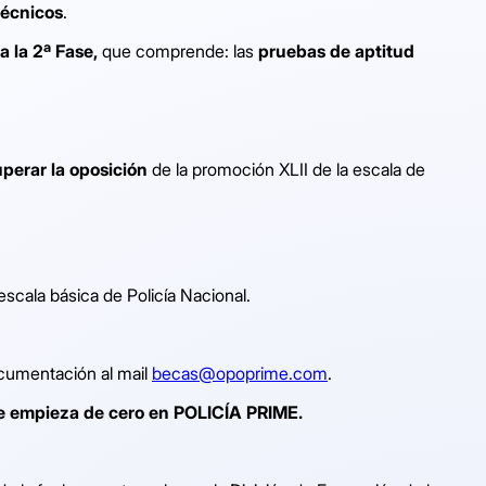
técnicos
.
 la 2ª Fase,
que comprende: las
pruebas de aptitud
uperar la oposición
de la promoción XLII de la escala de
escala básica de Policía Nacional.
documentación al mail
becas@opoprime.com
.
e empieza de cero en POLICÍA PRIME.