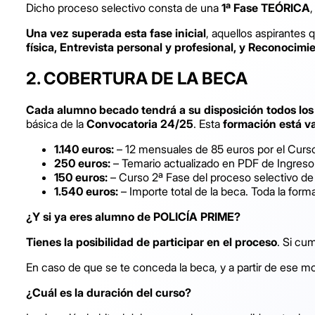
Dicho proceso selectivo consta de una
1ª Fase TEÓRICA
,
Una vez superada esta fase inicial
, aquellos aspirantes 
física, Entrevista personal y profesional, y Reconocim
2.
COBERTURA DE LA BECA
Cada alumno becado tendrá a su disposición todos lo
básica de la
Convocatoria 24/25
. Esta
formación está v
1.140 euros:
– 12 mensuales de 85 euros por el Curso
250 euros:
– Temario actualizado en PDF de Ingreso 
150 euros:
– Curso 2ª Fase del proceso selectivo de 
1.540 euros:
– Importe total de la beca. Toda la form
¿Y si ya eres alumno de POLICÍA PRIME?
Tienes la posibilidad de participar en el proceso
. Si cu
En caso de que se te conceda la beca, y a partir de ese 
¿Cuál es la duración del curso?