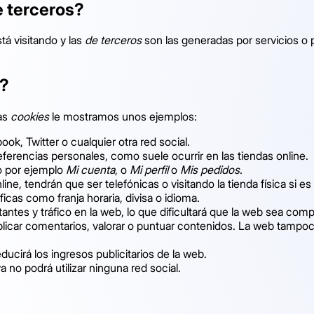
e terceros?
tá visitando y las
de terceros
son las generadas por servicios o
?
las
cookies
le mostramos unos ejemplos:
, Twitter o cualquier otra red social.
eferencias personales, como suele ocurrir en las tiendas online.
o por ejemplo
Mi cuenta
, o
Mi perfil
o
Mis pedidos
.
ine, tendrán que ser telefónicas o visitando la tienda física si es
icas como franja horaria, divisa o idioma.
itantes y tráfico en la web, lo que dificultará que la web sea compe
publicar comentarios, valorar o puntuar contenidos. La web tamp
ucirá los ingresos publicitarios de la web.
va no podrá utilizar ninguna red social.